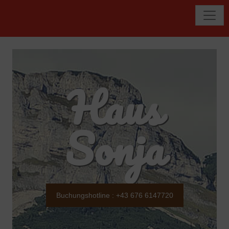
Haus
Sonja
Buchungshotline : +43 676 6147720