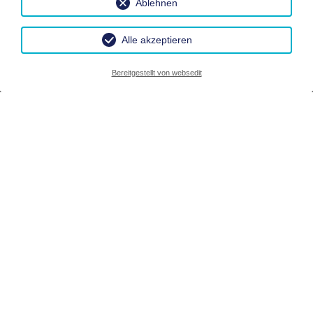
Ablehnen
Alle akzeptieren
Bereitgestellt von websedit
Willkommen im
Haus Sonja in
Altaussee
Das Haus Sonja liegt fern ab von Hektik und Trubel,
inmitten grüner Wiesen und herrlicher Bergkulisse im
steirischen Salzkammergut.
Unser Hausberg der Loser liegt nur wenige Autominuten
vom Haus entfernt und lädt zum Wandern, Klettern und
Skifahren ein.